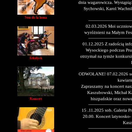
dnia wagarowicza. Wystąpią
Sychowski, Karol Wachnik
Son de la loma
02.03.2026 Moi uczniowi
wyróżnieni na Małym Fes
01.12.2025 Z radością inf
Wysockiego podczas Prus
otrzymał na tymże konkursi
Teledysk
ODWOŁANE! 07.02.2026 sobo
kawiarn
Zapraszamy na koncert nas
Kaszubowski, Michał Ka
hiszpańskie oraz nowe
Koncert
15 .11.2025 sob. Galeria 
20.00. Koncert latynosko-
Kasz